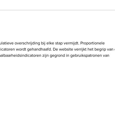
L'importance de
Les
l’expertise immobilière
de l
avant d’acheter une
maison
latieve overschrijding bij elke stap vermijdt. Proportionele 
dicatoren wordt gehandhaafd. De website verrijkt het begrip van 
albaarheidsindicatoren zijn gegrond in gebruikspatronen van 