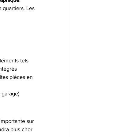
s quartiers. Les 
léments tels 
ntégrés 
tes pièces en 
, garage) 
importante sur 
dra plus cher 