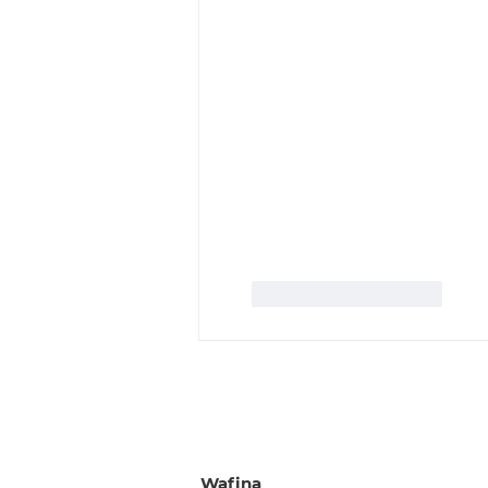
J'aime
Répondre
Wafina