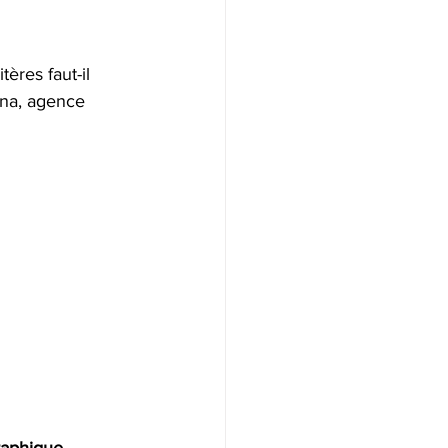
ères faut-il 
na, agence 
raphique
. 