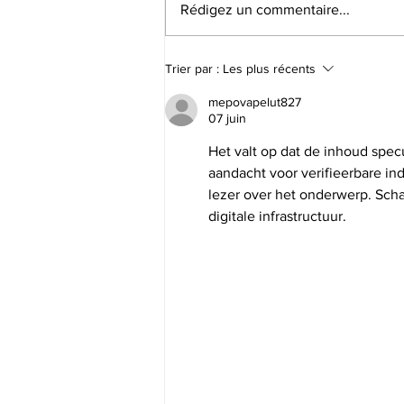
Rédigez un commentaire...
Expertise immobilière :
Trier par :
Les plus récents
quelle est la vraie valeur
de votre maison à
mepovapelut827
Waremme ou Hannut ?
07 juin
Het valt op dat de inhoud specu
aandacht voor verifieerbare in
lezer over het onderwerp. Scha
digitale infrastructuur.