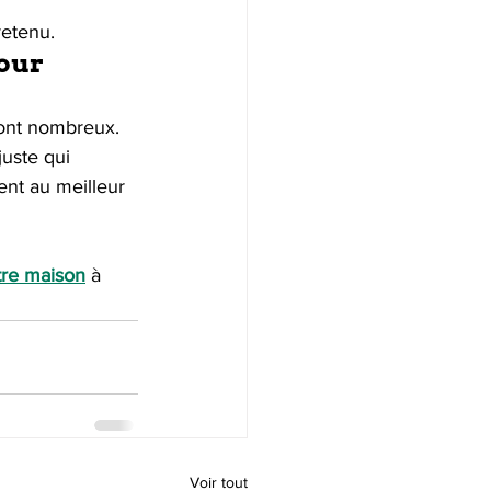
retenu.
our 
sont nombreux. 
juste qui 
ent au meilleur 
tre maison
 à 
Voir tout