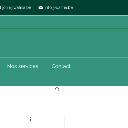
john@wafina.be
info@wafina.be
Nos services
Contact