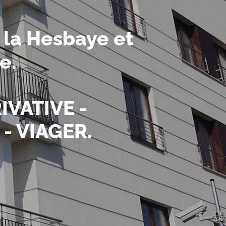
r la Hesbaye et
ge
.
IVATIVE -
- VIAGER.