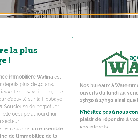
re
la plus
ye
!
nce immobilière
Wafina
est
er depuis plus de 40 ans.
Nos bureaux à Waremme
ux et son savoir-faire, elle
ouverts du lundi au ven
r d’activité sur la Hesbaye
13h30 à 17h30 ainsi que
e
. Soucieuse de perpétuer
N’hésitez pas à nous con
é, elle occupe aujourd’hui
plaisir de répondre à vo
 secteur.
vos intérêts.
 avec succès
un ensemble
e de l’immobilier, de la