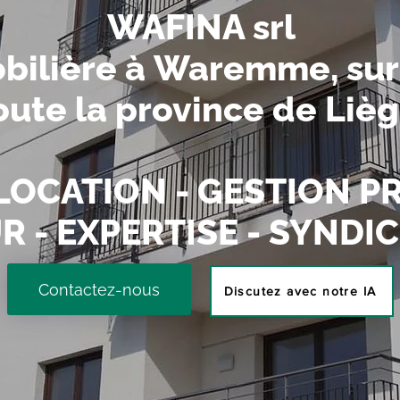
WAFINA srl
ilière à
Waremme
, su
oute la province de Liè
LOCATION - GESTION PR
 - EXPERTISE - SYNDIC 
Contactez-nous
Discutez avec notre IA