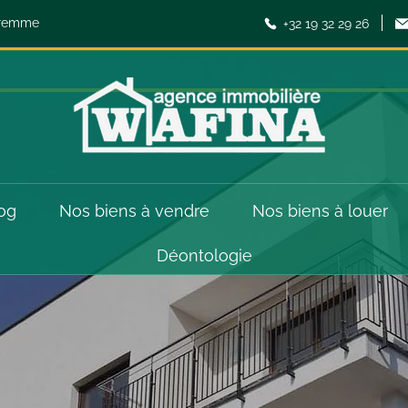
aremme
+32 19 32 29 26
og
Nos biens à vendre
Nos biens à louer
Déontologie