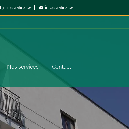
john@wafina.be
info@wafina.be
Nos services
Contact