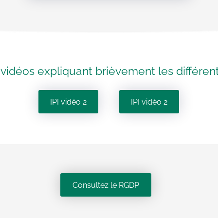
vidéos expliquant brièvement les différente
IPI vidéo 2
IPI vidéo 2
Consultez le RGDP