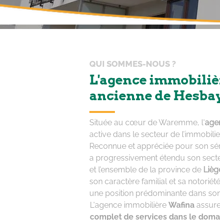
QUI SOMMES-NOUS ?
L'
agence immobiliè
ancienne de Hesba
Située au cœur de Waremme, l'
age
active dans le secteur de l’immobili
Reconnue et appréciée pour son série
a progressivement étendu son secteu
et l’ensemble de la province de
Lièg
son caractère familial et sa notoriét
une position prédominante dans son
L'agence immobilière
Wafina
assure
complet de services dans le domain