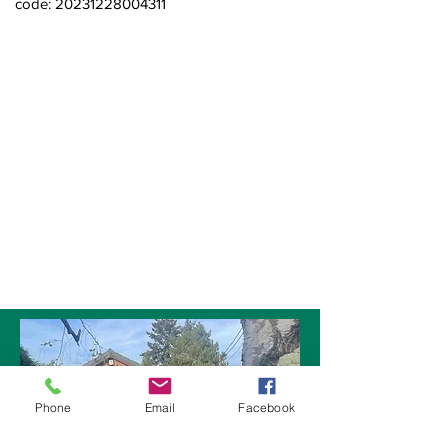
code:
20231228004311
Phone
Email
Facebook