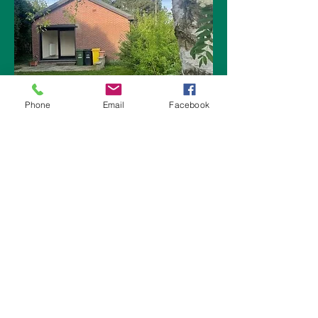
Phone
Email
Facebook
Wafina
Avenue Guillaume Joachim 42
4300 Waremme
Contact
+32 19 32 29 26
+32 19 33 04 71
E-mail
ventes et syndic :
john@wafina.be