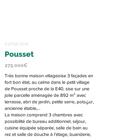
03/09/2021
Pousset
275.000€
Très bonne maison villageoise 3 façades en
fort bon état, au calme dans le petit village
de Pousset proche de la E40, sise sur une
jolie parcelle aménagée de 892 m² avec
terrasse, abri de jardin, petite serre, potager,
+32 19 32 29 26
ancienne étable,…
La maison comprend 3 chambres avec
possibilité de bureau additionnel, séjour,
cuisine équipée séparée, salle de bain au
rez et salle de douche à l’étage, buanderie,