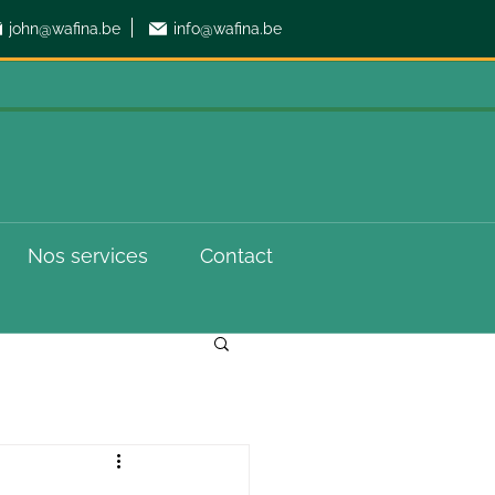
john@wafina.be
info@wafina.be
Nos services
Contact