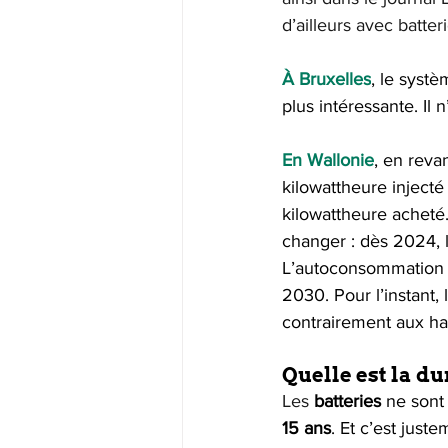
d’ailleurs avec batteri
À Bruxelles
, le syst
plus intéressante. Il 
En Wallonie
, en reva
kilowattheure inject
kilowattheure acheté.
changer : dès 2024, l
L’autoconsommation ser
2030. Pour l’instant,
contrairement aux ha
Quelle est la du
Les 
batteries
 ne sont
15 ans
. Et c’est juste