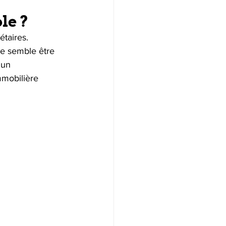
le ?
étaires. 
e semble être 
 un 
mmobilière 