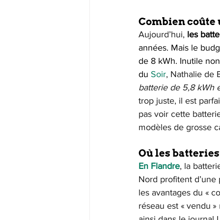
Combien coûte 
Aujourd’hui, 
les batt
années. Mais le budg
de 8 kWh. Inutile non
du 
Soir
, Nathalie de 
batterie de 5,8 kWh e
trop juste, il est pa
pas voir cette batter
modèles de grosse ca
Où les batterie
En Flandre
, la batte
Nord profitent d’une p
les avantages du « co
réseau est « vendu »
ainsi dans le journal