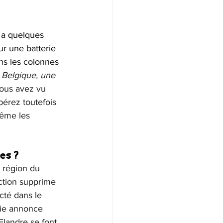
 a quelques 
r une batterie 
ns les colonnes 
Belgique, une 
vous avez vu 
pérez toutefois 
même les 
es ?
a région du 
ection supprime 
cté dans le 
gie annonce 
Flandre se font 