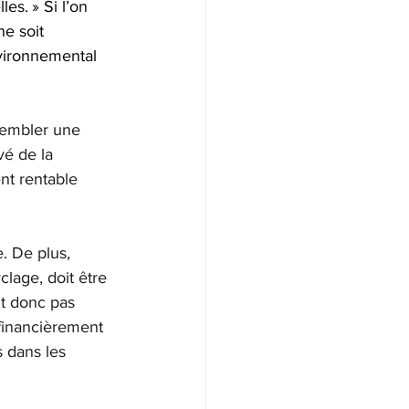
es. » Si l’on 
ne soit 
nvironnemental 
sembler une 
vé de la 
nt rentable 
. De plus, 
lage, doit être 
t donc pas 
financièrement 
 dans les 