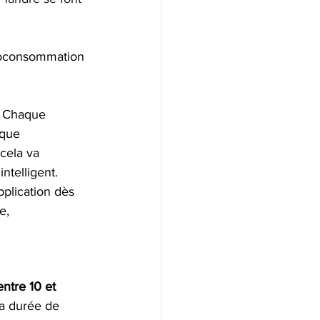
utoconsommation 
. Chaque 
aque 
cela va 
ntelligent. 
pplication dès 
e, 
ntre 10 et 
 la durée de 