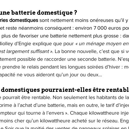
une batterie domestique ?
eries domestiques
 sont nettement moins onéreuses qu’il y
et reste néanmoins conséquent : environ 7 000 euros pou
 plus de favoriser une batterie nettement plus grosse : da
Biolley d’Engie explique que pour 
« un ménage moyen en 
st largement suffisant ».
 La bonne nouvelle, c’est que si 
rfaitement possible de raccorder une seconde batterie. N’es
ie prendre le relais pendant les longues soirées d’hiver : 
pacité ne vous aideront qu’un jour ou deux…
s domestiques pourraient-elles être rentabl
rie pourrait être rentable. Non seulement les habitants de l
rime à l’achat d’une batterie, mais en outre, le tarif d’inj
mpteur qui tourne à l’envers ». Chaque kilowattheure inje
 moins cher qu’un kilowattheure acheté sur le réseau. En
 Le Soir que la moitié des ventes de panneaux solaires en 